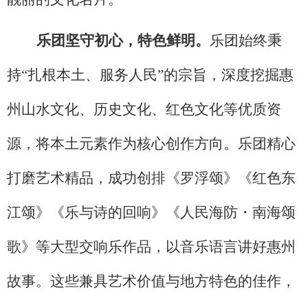
乐团坚守初心，特色鲜明。
乐团始终秉
持
“扎根本土、服务人民”的宗旨，深度挖掘惠
州山水文化、历史文化、红色文化等优质资
源，将本土元素作为核心创作方向。乐团精心
打磨艺术精品，成功创排《罗浮颂》《红色东
江颂》《乐与诗的回响》《人民海防
・
南海颂
歌》等大型交响乐作品，以音乐语言讲好惠州
故事。这些兼
具艺术价值与地方特色的佳作，