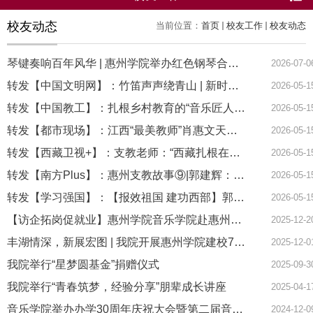
校友动态
当前位置：
首页
校友工作
校友动态
琴键奏响百年风华 | 惠州学院举办红色钢琴合奏音乐会创新思政教育形式
2026-07-0
转发【中国文明网】：竹笛声声绕青山 | 新时代“中国好人”故事
2026-05-1
转发【中国教工】：扎根乡村教育的“音乐匠人”——记全国“最美教师”肖惠文
2026-05-1
转发【都市现场】：江西“最美教师”肖惠文天安门阅兵现场观礼：“强烈的民族自豪感油然而生！”
2026-05-1
转发【西藏卫视+】：支教老师：“西藏扎根在我心里，我把自己扎根在了西藏”
2026-05-1
转发【南方Plus】：惠州支教故事⑨|郭建辉：在高原上唱响青春之歌
2026-05-1
转发【学习强国】：【报效祖国 建功西部】郭建辉：扎根成诗 一路生花
2026-05-1
【访企拓岗促就业】惠州学院音乐学院赴惠州市范儿艺术文化传播有限公司访企拓岗和走访校友
2025-12-2
丰湖情深，新展宏图 | 我院开展惠州学院建校79周年暨2025年校友返校日活动
2025-12-0
我院举行“星梦圆基金”捐赠仪式
2025-09-3
我院举行“青春筑梦，经验分享”朋辈成长讲座
2025-04-1
音乐学院举办办学30周年庆祝大会暨第二届音乐文化节开幕式活动
2024-12-0