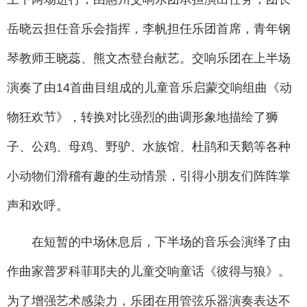
岳晓云担任音乐会指挥，李帆担任乐团首席，青年钢
琴教师王晓蕊、熊文杰登台献艺。交响乐团在上半场
演奏了由14首曲目组成的儿童音乐启蒙交响组曲《动
物狂欢节》，转换对比强烈的曲调形象地描绘了狮
子、公鸡、母鸡、野驴、水族馆、杜鹃和天鹅等各种
小动物们滑稽有趣的生动情景，引得小朋友们阵阵掌
声和欢呼。
在短暂的中场休息后，下半场的音乐会演绎了由
作曲家普罗科菲耶夫的儿童交响童话《彼得与狼》。
为了增强艺术感染力，乐团在用管弦乐器演奏表达不