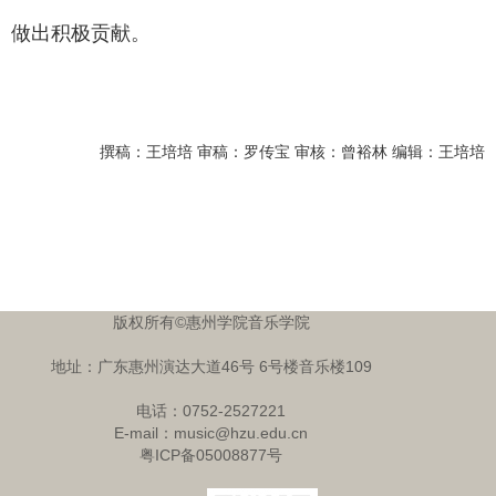
做出积极贡献。
撰稿：王培培 审稿：罗传宝 审核：曾裕林 编辑：王培培
版权所有©惠州学院音乐学院
地址：广东惠州演达大道46号 6号楼音乐楼109
电话：0752-2527221
E-mail：music@hzu.edu.cn
粤ICP备05008877号